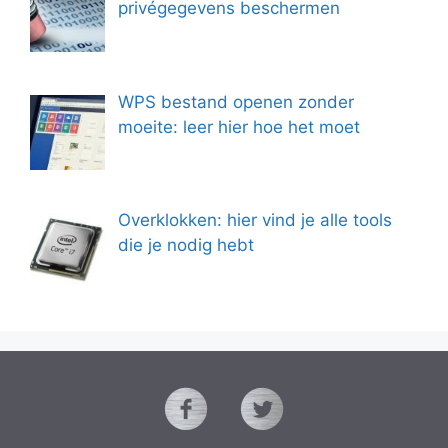
privégegevens beschermen
WPS bestand openen zonder
moeite: leer hier hoe het moet
Overklokken: hier vind je alle tools
die je nodig hebt